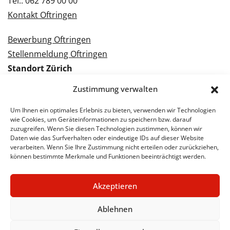
Tel.: 062 789 00 00
Kontakt Oftringen
Bewerbung Oftringen
Stellenmeldung Oftringen
Standort Zürich
Tramstrasse 3
Zustimmung verwalten
8050 Zürich
Tel.: 043 288 38 88
Um Ihnen ein optimales Erlebnis zu bieten, verwenden wir Technologien
wie Cookies, um Geräteinformationen zu speichern bzw. darauf
Kontakt Zürich
zuzugreifen. Wenn Sie diesen Technologien zustimmen, können wir
Daten wie das Surfverhalten oder eindeutige IDs auf dieser Website
verarbeiten. Wenn Sie Ihre Zustimmung nicht erteilen oder zurückziehen,
Bewerbung Zürich
können bestimmte Merkmale und Funktionen beeinträchtigt werden.
Stellenmeldung Zürich
Akzeptieren
Ablehnen
© 2026 STA Jobs
Impressum
Datenschutzerklärung