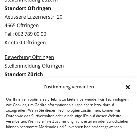
Standort Oftringen
Aeussere Luzernerstr. 20
4665 Oftringen
Tel.: 062 789 00 00
Kontakt Oftringen
Bewerbung Oftringen
Stellenmeldung Oftringen
Standort Zürich
Tramstrasse 3
Zustimmung verwalten
8050 Zürich
Tel.: 043 288 38 88
Um Ihnen ein optimales Erlebnis zu bieten, verwenden wir Technologien
wie Cookies, um Geräteinformationen zu speichern bzw. darauf
Kontakt Zürich
zuzugreifen. Wenn Sie diesen Technologien zustimmen, können wir
Daten wie das Surfverhalten oder eindeutige IDs auf dieser Website
verarbeiten. Wenn Sie Ihre Zustimmung nicht erteilen oder zurückziehen,
Bewerbung Zürich
können bestimmte Merkmale und Funktionen beeinträchtigt werden.
Stellenmeldung Zürich