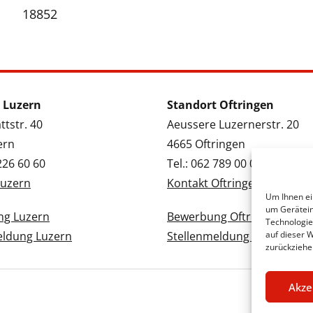
18852
 Luzern
Standort Oftringen
tstr. 40
Aeussere Luzernerstr. 20
ern
4665 Oftringen
 226 60 60
Tel.: 062 789 00 00
Luzern
Kontakt Oftringen
Um Ihnen ei
um Gerätein
g Luzern
Bewerbung Oftringen
Technologie
eldung Luzern
Stellenmeldung Oftringen
auf dieser 
zurückziehe
Akze