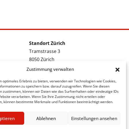
Standort Zürich
Tramstrasse 3
8050 Zürich
Tel.: 043 288 38 88
Zustimmung verwalten
Kontakt Zürich
n optimales Erlebnis zu bieten, verwenden wir Technologien wie Cookies,
formationen zu speichern bzw. darauf zuzugreifen. Wenn Sie diesen
Bewerbung Zürich
n zustimmen, können wir Daten wie das Surfverhalten oder eindeutige IDs
Stellenmeldung Zürich
Website verarbeiten. Wenn Sie Ihre Zustimmung nicht erteilen oder
n, können bestimmte Merkmale und Funktionen beeinträchtigt werden.
ptieren
Ablehnen
Einstellungen ansehen