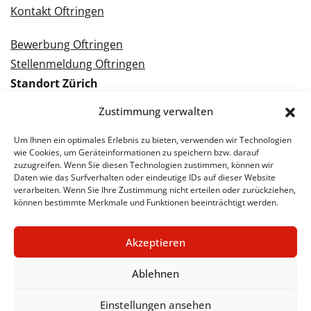
Kontakt Oftringen
Bewerbung Oftringen
Stellenmeldung Oftringen
Standort Zürich
Tramstrasse 3
Zustimmung verwalten
8050 Zürich
Tel.: 043 288 38 88
Um Ihnen ein optimales Erlebnis zu bieten, verwenden wir Technologien
wie Cookies, um Geräteinformationen zu speichern bzw. darauf
Kontakt Zürich
zuzugreifen. Wenn Sie diesen Technologien zustimmen, können wir
Daten wie das Surfverhalten oder eindeutige IDs auf dieser Website
verarbeiten. Wenn Sie Ihre Zustimmung nicht erteilen oder zurückziehen,
Bewerbung Zürich
können bestimmte Merkmale und Funktionen beeinträchtigt werden.
Stellenmeldung Zürich
Akzeptieren
Ablehnen
© 2026 STA Jobs
Impressum
Datenschutzerklärung
Einstellungen ansehen