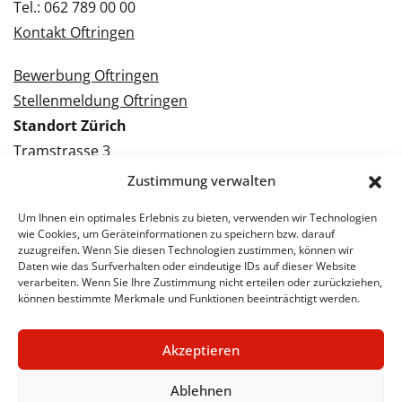
Tel.: 062 789 00 00
Kontakt Oftringen
Bewerbung Oftringen
Stellenmeldung Oftringen
Standort Zürich
Tramstrasse 3
8050 Zürich
Zustimmung verwalten
Tel.: 043 288 38 88
Um Ihnen ein optimales Erlebnis zu bieten, verwenden wir Technologien
Kontakt Zürich
wie Cookies, um Geräteinformationen zu speichern bzw. darauf
zuzugreifen. Wenn Sie diesen Technologien zustimmen, können wir
Daten wie das Surfverhalten oder eindeutige IDs auf dieser Website
Bewerbung Zürich
verarbeiten. Wenn Sie Ihre Zustimmung nicht erteilen oder zurückziehen,
Stellenmeldung Zürich
können bestimmte Merkmale und Funktionen beeinträchtigt werden.
Akzeptieren
© 2026 STA Jobs
Impressum
Datenschutzerklärung
Ablehnen