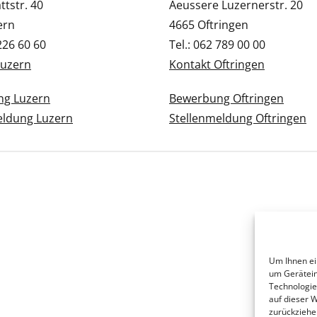
tstr. 40
Aeussere Luzernerstr. 20
ern
4665 Oftringen
 226 60 60
Tel.: 062 789 00 00
Luzern
Kontakt Oftringen
g Luzern
Bewerbung Oftringen
eldung Luzern
Stellenmeldung Oftringen
Um Ihnen ei
um Gerätein
Technologie
auf dieser 
zurückziehe