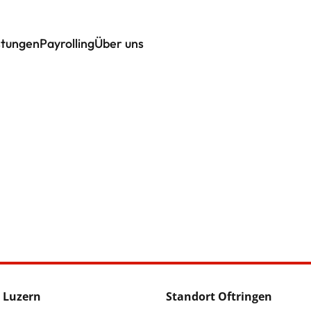
stungen
Payrolling
Über uns
 Luzern
Standort Oftringen