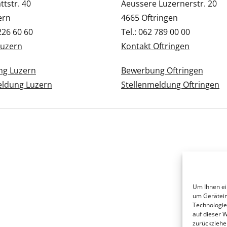
tstr. 40
Aeussere Luzernerstr. 20
ern
4665 Oftringen
 226 60 60
Tel.: 062 789 00 00
Luzern
Kontakt Oftringen
g Luzern
Bewerbung Oftringen
eldung Luzern
Stellenmeldung Oftringen
Um Ihnen ei
um Gerätein
Technologie
auf dieser 
zurückziehe