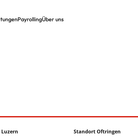
stungen
Payrolling
Über uns
 Luzern
Standort Oftringen