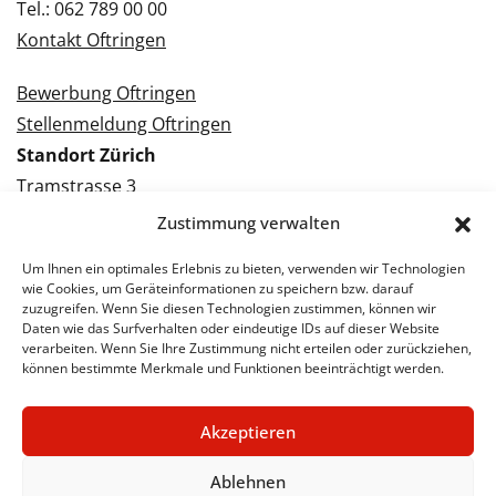
Tel.: 062 789 00 00
Kontakt Oftringen
Bewerbung Oftringen
Stellenmeldung Oftringen
Standort Zürich
Tramstrasse 3
8050 Zürich
Zustimmung verwalten
Tel.: 043 288 38 88
Um Ihnen ein optimales Erlebnis zu bieten, verwenden wir Technologien
Kontakt Zürich
wie Cookies, um Geräteinformationen zu speichern bzw. darauf
zuzugreifen. Wenn Sie diesen Technologien zustimmen, können wir
Daten wie das Surfverhalten oder eindeutige IDs auf dieser Website
Bewerbung Zürich
verarbeiten. Wenn Sie Ihre Zustimmung nicht erteilen oder zurückziehen,
Stellenmeldung Zürich
können bestimmte Merkmale und Funktionen beeinträchtigt werden.
Akzeptieren
© 2026 STA Jobs
Impressum
Datenschutzerklärung
Ablehnen