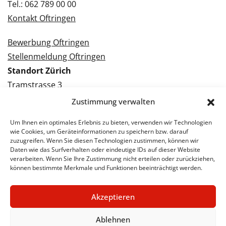
Tel.: 062 789 00 00
Kontakt Oftringen
Bewerbung Oftringen
Stellenmeldung Oftringen
Standort Zürich
Tramstrasse 3
8050 Zürich
Zustimmung verwalten
Tel.: 043 288 38 88
Um Ihnen ein optimales Erlebnis zu bieten, verwenden wir Technologien
Kontakt Zürich
wie Cookies, um Geräteinformationen zu speichern bzw. darauf
zuzugreifen. Wenn Sie diesen Technologien zustimmen, können wir
Daten wie das Surfverhalten oder eindeutige IDs auf dieser Website
Bewerbung Zürich
verarbeiten. Wenn Sie Ihre Zustimmung nicht erteilen oder zurückziehen,
Stellenmeldung Zürich
können bestimmte Merkmale und Funktionen beeinträchtigt werden.
Akzeptieren
© 2026 STA Jobs
Impressum
Datenschutzerklärung
Ablehnen