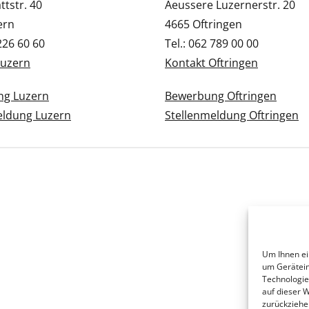
tstr. 40
Aeussere Luzernerstr. 20
ern
4665 Oftringen
 226 60 60
Tel.: 062 789 00 00
Luzern
Kontakt Oftringen
g Luzern
Bewerbung Oftringen
eldung Luzern
Stellenmeldung Oftringen
Um Ihnen ei
um Gerätein
Technologie
auf dieser 
zurückziehe