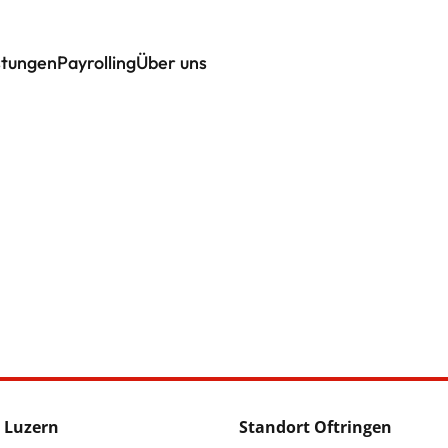
stungen
Payrolling
Über uns
 Luzern
Standort Oftringen