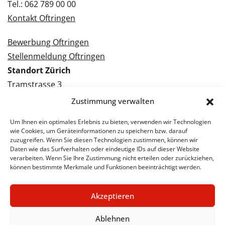
Tel.: 062 789 00 00
Kontakt Oftringen
Bewerbung Oftringen
Stellenmeldung Oftringen
Standort Zürich
Tramstrasse 3
8050 Zürich
Zustimmung verwalten
Tel.: 043 288 38 88
Um Ihnen ein optimales Erlebnis zu bieten, verwenden wir Technologien
Kontakt Zürich
wie Cookies, um Geräteinformationen zu speichern bzw. darauf
zuzugreifen. Wenn Sie diesen Technologien zustimmen, können wir
Daten wie das Surfverhalten oder eindeutige IDs auf dieser Website
Bewerbung Zürich
verarbeiten. Wenn Sie Ihre Zustimmung nicht erteilen oder zurückziehen,
Stellenmeldung Zürich
können bestimmte Merkmale und Funktionen beeinträchtigt werden.
Akzeptieren
© 2026 STA Jobs
Impressum
Datenschutzerklärung
Ablehnen