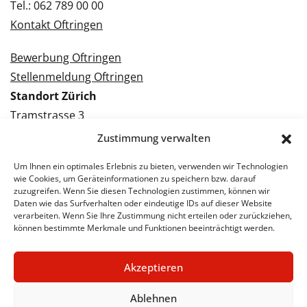
Tel.: 062 789 00 00
Kontakt Oftringen
Bewerbung Oftringen
Stellenmeldung Oftringen
Standort Zürich
Tramstrasse 3
8050 Zürich
Zustimmung verwalten
Tel.: 043 288 38 88
Um Ihnen ein optimales Erlebnis zu bieten, verwenden wir Technologien
Kontakt Zürich
wie Cookies, um Geräteinformationen zu speichern bzw. darauf
zuzugreifen. Wenn Sie diesen Technologien zustimmen, können wir
Daten wie das Surfverhalten oder eindeutige IDs auf dieser Website
Bewerbung Zürich
verarbeiten. Wenn Sie Ihre Zustimmung nicht erteilen oder zurückziehen,
Stellenmeldung Zürich
können bestimmte Merkmale und Funktionen beeinträchtigt werden.
Akzeptieren
© 2026 STA Jobs
Impressum
Datenschutzerklärung
Ablehnen