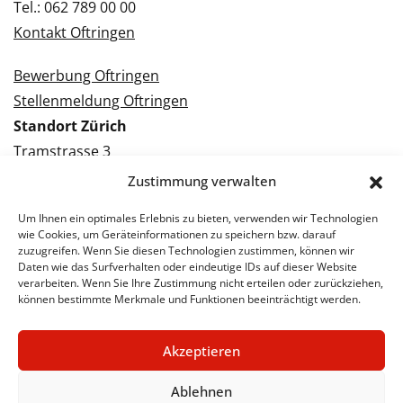
Tel.: 062 789 00 00
Kontakt Oftringen
Bewerbung Oftringen
Stellenmeldung Oftringen
Standort Zürich
Tramstrasse 3
8050 Zürich
Zustimmung verwalten
Tel.: 043 288 38 88
Um Ihnen ein optimales Erlebnis zu bieten, verwenden wir Technologien
Kontakt Zürich
wie Cookies, um Geräteinformationen zu speichern bzw. darauf
zuzugreifen. Wenn Sie diesen Technologien zustimmen, können wir
Daten wie das Surfverhalten oder eindeutige IDs auf dieser Website
Bewerbung Zürich
verarbeiten. Wenn Sie Ihre Zustimmung nicht erteilen oder zurückziehen,
Stellenmeldung Zürich
können bestimmte Merkmale und Funktionen beeinträchtigt werden.
Akzeptieren
© 2026 STA Jobs
Impressum
Datenschutzerklärung
Ablehnen