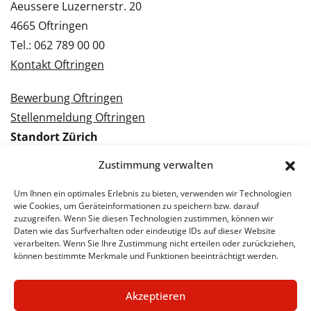
Aeussere Luzernerstr. 20
4665 Oftringen
Tel.: 062 789 00 00
Kontakt Oftringen
Bewerbung Oftringen
Stellenmeldung Oftringen
Standort Zürich
Tramstrasse 3
Zustimmung verwalten
8050 Zürich
Tel.: 043 288 38 88
Um Ihnen ein optimales Erlebnis zu bieten, verwenden wir Technologien
wie Cookies, um Geräteinformationen zu speichern bzw. darauf
Kontakt Zürich
zuzugreifen. Wenn Sie diesen Technologien zustimmen, können wir
Daten wie das Surfverhalten oder eindeutige IDs auf dieser Website
verarbeiten. Wenn Sie Ihre Zustimmung nicht erteilen oder zurückziehen,
Bewerbung Zürich
können bestimmte Merkmale und Funktionen beeinträchtigt werden.
Stellenmeldung Zürich
Akzeptieren