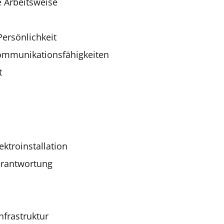
e Arbeitsweise
ersönlichkeit
Kommunikationsfähigkeiten
t
ktroinstallation
erantwortung
nfrastruktur