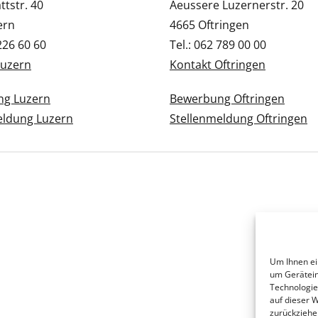
tstr. 40
Aeussere Luzernerstr. 20
ern
4665 Oftringen
 226 60 60
Tel.: 062 789 00 00
Luzern
Kontakt Oftringen
g Luzern
Bewerbung Oftringen
eldung Luzern
Stellenmeldung Oftringen
Um Ihnen ei
um Gerätein
Technologie
auf dieser 
zurückziehe