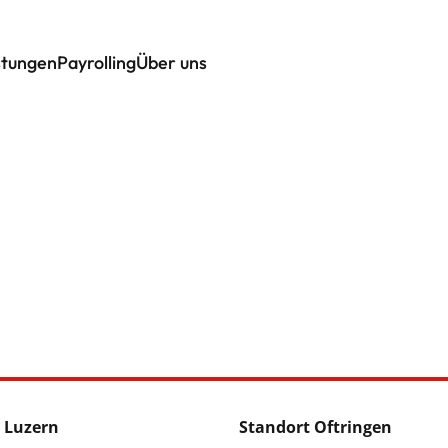
stungen
Payrolling
Über uns
 Luzern
Standort Oftringen