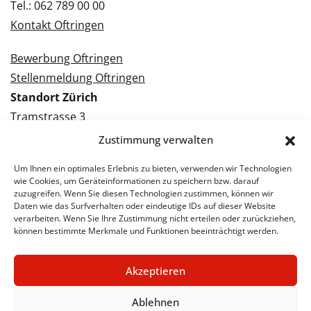
Tel.: 062 789 00 00
Kontakt Oftringen
Bewerbung Oftringen
Stellenmeldung Oftringen
Standort Zürich
Tramstrasse 3
8050 Zürich
Zustimmung verwalten
Tel.: 043 288 38 88
Um Ihnen ein optimales Erlebnis zu bieten, verwenden wir Technologien
Kontakt Zürich
wie Cookies, um Geräteinformationen zu speichern bzw. darauf
zuzugreifen. Wenn Sie diesen Technologien zustimmen, können wir
Daten wie das Surfverhalten oder eindeutige IDs auf dieser Website
Bewerbung Zürich
verarbeiten. Wenn Sie Ihre Zustimmung nicht erteilen oder zurückziehen,
Stellenmeldung Zürich
können bestimmte Merkmale und Funktionen beeinträchtigt werden.
Akzeptieren
© 2026 STA Jobs
Impressum
Datenschutzerklärung
Ablehnen