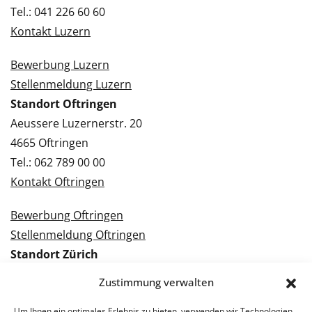
Tel.: 041 226 60 60
Kontakt Luzern
Bewerbung Luzern
Stellenmeldung Luzern
Standort Oftringen
Aeussere Luzernerstr. 20
4665 Oftringen
Tel.: 062 789 00 00
Kontakt Oftringen
Bewerbung Oftringen
Stellenmeldung Oftringen
Standort Zürich
Tramstrasse 3
Zustimmung verwalten
8050 Zürich
Um Ihnen ein optimales Erlebnis zu bieten, verwenden wir Technologien