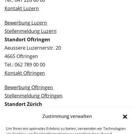
Tel.: 041 226 60 60
Kontakt Luzern
Bewerbung Luzern
Stellenmeldung Luzern
Standort Oftringen
Aeussere Luzernerstr. 20
4665 Oftringen
Tel.: 062 789 00 00
Kontakt Oftringen
Bewerbung Oftringen
Stellenmeldung Oftringen
Standort Zürich
Tramstrasse 3
Zustimmung verwalten
8050 Zürich
Tel.: 043 288 38 88
Um Ihnen ein optimales Erlebnis zu bieten, verwenden wir Technologien
wie Cookies, um Geräteinformationen zu speichern bzw. darauf