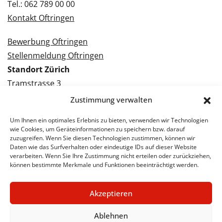
Tel.: 062 789 00 00
Kontakt Oftringen
Bewerbung Oftringen
Stellenmeldung Oftringen
Standort Zürich
Tramstrasse 3
8050 Zürich
Zustimmung verwalten
Tel.: 043 288 38 88
Um Ihnen ein optimales Erlebnis zu bieten, verwenden wir Technologien
Kontakt Zürich
wie Cookies, um Geräteinformationen zu speichern bzw. darauf
zuzugreifen. Wenn Sie diesen Technologien zustimmen, können wir
Daten wie das Surfverhalten oder eindeutige IDs auf dieser Website
Bewerbung Zürich
verarbeiten. Wenn Sie Ihre Zustimmung nicht erteilen oder zurückziehen,
Stellenmeldung Zürich
können bestimmte Merkmale und Funktionen beeinträchtigt werden.
Akzeptieren
© 2026 STA Jobs
Impressum
Datenschutzerklärung
Ablehnen