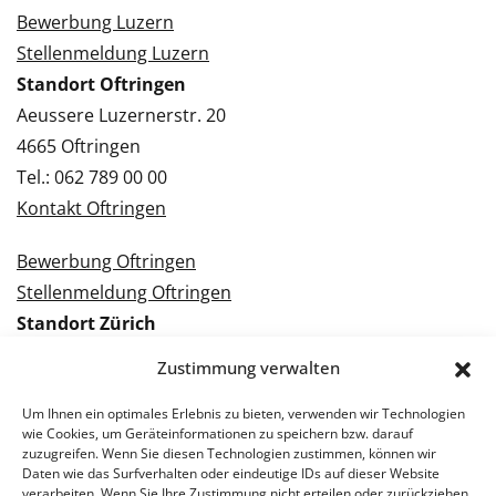
Bewerbung Luzern
Stellenmeldung Luzern
Standort Oftringen
Aeussere Luzernerstr. 20
4665 Oftringen
Tel.: 062 789 00 00
Kontakt Oftringen
Bewerbung Oftringen
Stellenmeldung Oftringen
Standort Zürich
Tramstrasse 3
Zustimmung verwalten
8050 Zürich
Tel.: 043 288 38 88
Um Ihnen ein optimales Erlebnis zu bieten, verwenden wir Technologien
wie Cookies, um Geräteinformationen zu speichern bzw. darauf
Kontakt Zürich
zuzugreifen. Wenn Sie diesen Technologien zustimmen, können wir
Daten wie das Surfverhalten oder eindeutige IDs auf dieser Website
verarbeiten. Wenn Sie Ihre Zustimmung nicht erteilen oder zurückziehen,