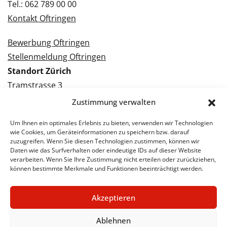
Tel.: 062 789 00 00
Kontakt Oftringen
Bewerbung Oftringen
Stellenmeldung Oftringen
Standort Zürich
Tramstrasse 3
8050 Zürich
Zustimmung verwalten
Tel.: 043 288 38 88
Um Ihnen ein optimales Erlebnis zu bieten, verwenden wir Technologien
Kontakt Zürich
wie Cookies, um Geräteinformationen zu speichern bzw. darauf
zuzugreifen. Wenn Sie diesen Technologien zustimmen, können wir
Daten wie das Surfverhalten oder eindeutige IDs auf dieser Website
Bewerbung Zürich
verarbeiten. Wenn Sie Ihre Zustimmung nicht erteilen oder zurückziehen,
Stellenmeldung Zürich
können bestimmte Merkmale und Funktionen beeinträchtigt werden.
Akzeptieren
© 2026 STA Jobs
Impressum
Datenschutzerklärung
Ablehnen