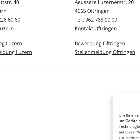
tstr. 40
Aeussere Luzernerstr. 20
ern
4665 Oftringen
 226 60 60
Tel.: 062 789 00 00
Luzern
Kontakt Oftringen
g Luzern
Bewerbung Oftringen
eldung Luzern
Stellenmeldung Oftringen
Um Ihnen ei
um Gerätein
Technologie
auf dieser 
zurückziehe