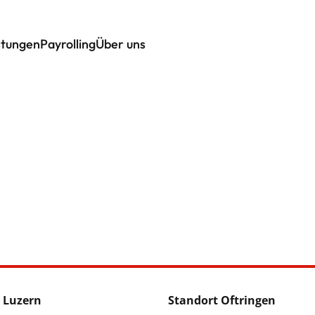
stungen
Payrolling
Über uns
 Luzern
Standort Oftringen