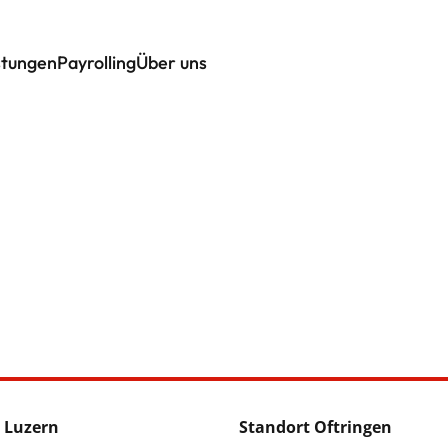
stungen
Payrolling
Über uns
 Luzern
Standort Oftringen