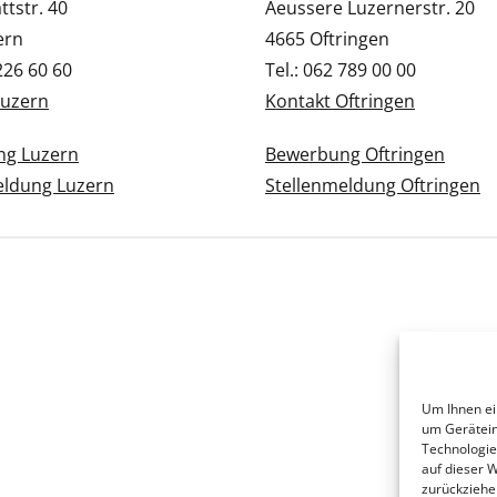
tstr. 40
Aeussere Luzernerstr. 20
ern
4665 Oftringen
 226 60 60
Tel.: 062 789 00 00
Luzern
Kontakt Oftringen
g Luzern
Bewerbung Oftringen
eldung Luzern
Stellenmeldung Oftringen
Um Ihnen ei
um Gerätein
Technologie
auf dieser 
zurückziehe