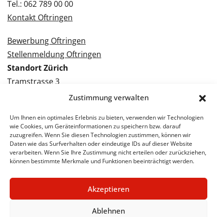
Tel.: 062 789 00 00
Kontakt Oftringen
Bewerbung Oftringen
Stellenmeldung Oftringen
Standort Zürich
Tramstrasse 3
8050 Zürich
Zustimmung verwalten
Tel.: 043 288 38 88
Um Ihnen ein optimales Erlebnis zu bieten, verwenden wir Technologien
Kontakt Zürich
wie Cookies, um Geräteinformationen zu speichern bzw. darauf
zuzugreifen. Wenn Sie diesen Technologien zustimmen, können wir
Daten wie das Surfverhalten oder eindeutige IDs auf dieser Website
Bewerbung Zürich
verarbeiten. Wenn Sie Ihre Zustimmung nicht erteilen oder zurückziehen,
Stellenmeldung Zürich
können bestimmte Merkmale und Funktionen beeinträchtigt werden.
Akzeptieren
© 2026 STA Jobs
Impressum
Datenschutzerklärung
Ablehnen