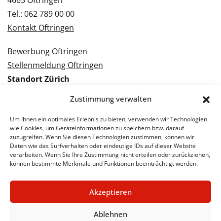
4665 Oftringen
Tel.: 062 789 00 00
Kontakt Oftringen
Bewerbung Oftringen
Stellenmeldung Oftringen
Standort Zürich
Tramstrasse 3
Zustimmung verwalten
8050 Zürich
Tel.: 043 288 38 88
Um Ihnen ein optimales Erlebnis zu bieten, verwenden wir Technologien
wie Cookies, um Geräteinformationen zu speichern bzw. darauf
Kontakt Zürich
zuzugreifen. Wenn Sie diesen Technologien zustimmen, können wir
Daten wie das Surfverhalten oder eindeutige IDs auf dieser Website
verarbeiten. Wenn Sie Ihre Zustimmung nicht erteilen oder zurückziehen,
Bewerbung Zürich
können bestimmte Merkmale und Funktionen beeinträchtigt werden.
Stellenmeldung Zürich
Akzeptieren
Ablehnen
© 2026 STA Jobs
Impressum
Datenschutzerklärung