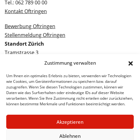
Tel.: 062 789 00 00
Kontakt Oftringen
Bewerbung Oftringen
Stellenmeldung Oftringen
Standort Zürich
Tramstrasse 3
8050 Zürich
Zustimmung verwalten
Tel.: 043 288 38 88
Um Ihnen ein optimales Erlebnis zu bieten, verwenden wir Technologien
Kontakt Zürich
wie Cookies, um Geräteinformationen zu speichern bzw. darauf
zuzugreifen. Wenn Sie diesen Technologien zustimmen, können wir
Daten wie das Surfverhalten oder eindeutige IDs auf dieser Website
Bewerbung Zürich
verarbeiten. Wenn Sie Ihre Zustimmung nicht erteilen oder zurückziehen,
Stellenmeldung Zürich
können bestimmte Merkmale und Funktionen beeinträchtigt werden.
Akzeptieren
© 2026 STA Jobs
Impressum
Datenschutzerklärung
Ablehnen