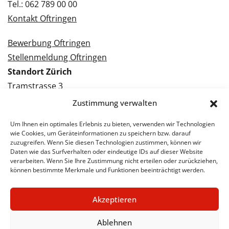
Tel.: 062 789 00 00
Kontakt Oftringen
Bewerbung Oftringen
Stellenmeldung Oftringen
Standort Zürich
Tramstrasse 3
8050 Zürich
Zustimmung verwalten
Tel.: 043 288 38 88
Um Ihnen ein optimales Erlebnis zu bieten, verwenden wir Technologien
Kontakt Zürich
wie Cookies, um Geräteinformationen zu speichern bzw. darauf
zuzugreifen. Wenn Sie diesen Technologien zustimmen, können wir
Daten wie das Surfverhalten oder eindeutige IDs auf dieser Website
Bewerbung Zürich
verarbeiten. Wenn Sie Ihre Zustimmung nicht erteilen oder zurückziehen,
Stellenmeldung Zürich
können bestimmte Merkmale und Funktionen beeinträchtigt werden.
Akzeptieren
© 2026 STA Jobs
Impressum
Datenschutzerklärung
Ablehnen