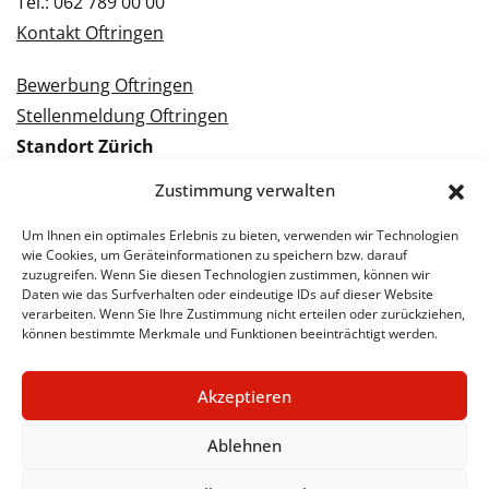
Tel.: 062 789 00 00
Kontakt Oftringen
Bewerbung Oftringen
Stellenmeldung Oftringen
Standort Zürich
Tramstrasse 3
Zustimmung verwalten
8050 Zürich
Tel.: 043 288 38 88
Um Ihnen ein optimales Erlebnis zu bieten, verwenden wir Technologien
wie Cookies, um Geräteinformationen zu speichern bzw. darauf
Kontakt Zürich
zuzugreifen. Wenn Sie diesen Technologien zustimmen, können wir
Daten wie das Surfverhalten oder eindeutige IDs auf dieser Website
verarbeiten. Wenn Sie Ihre Zustimmung nicht erteilen oder zurückziehen,
Bewerbung Zürich
können bestimmte Merkmale und Funktionen beeinträchtigt werden.
Stellenmeldung Zürich
Akzeptieren
Ablehnen
© 2026 STA Jobs
Impressum
Datenschutzerklärung