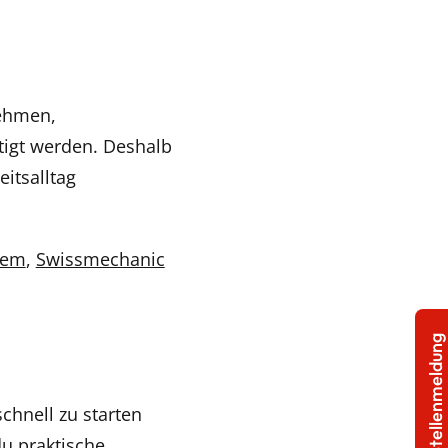
ehmen,
ötigt werden. Deshalb
itsalltag
mem
,
Swissmechanic
Stellenmeldung
chnell zu starten
u praktische