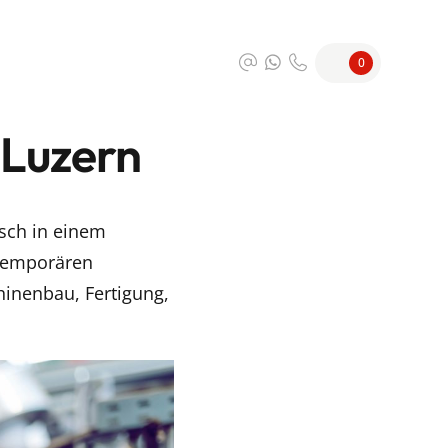
0
 Luzern
sch in einem
 temporären
inenbau, Fertigung,