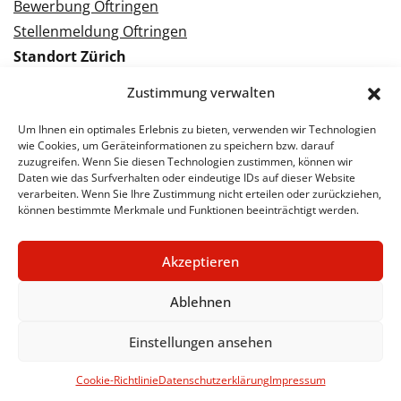
Bewerbung Oftringen
Stellenmeldung Oftringen
Standort Zürich
Tramstrasse 3
Zustimmung verwalten
8050 Zürich
Tel.: 043 288 38 88
Um Ihnen ein optimales Erlebnis zu bieten, verwenden wir Technologien
wie Cookies, um Geräteinformationen zu speichern bzw. darauf
Kontakt Zürich
zuzugreifen. Wenn Sie diesen Technologien zustimmen, können wir
Daten wie das Surfverhalten oder eindeutige IDs auf dieser Website
verarbeiten. Wenn Sie Ihre Zustimmung nicht erteilen oder zurückziehen,
Bewerbung Zürich
können bestimmte Merkmale und Funktionen beeinträchtigt werden.
Stellenmeldung Zürich
Akzeptieren
Ablehnen
© 2026 STA Jobs
Impressum
Datenschutzerklärung
Einstellungen ansehen
Cookie-Richtlinie
Datenschutzerklärung
Impressum