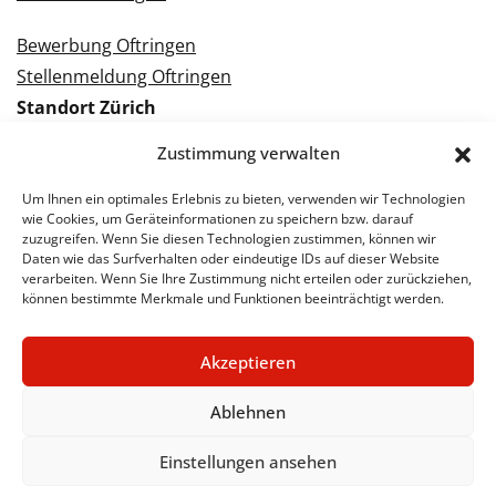
Bewerbung Oftringen
Stellenmeldung Oftringen
Standort Zürich
Tramstrasse 3
Zustimmung verwalten
8050 Zürich
Tel.: 043 288 38 88
Um Ihnen ein optimales Erlebnis zu bieten, verwenden wir Technologien
wie Cookies, um Geräteinformationen zu speichern bzw. darauf
Kontakt Zürich
zuzugreifen. Wenn Sie diesen Technologien zustimmen, können wir
Daten wie das Surfverhalten oder eindeutige IDs auf dieser Website
verarbeiten. Wenn Sie Ihre Zustimmung nicht erteilen oder zurückziehen,
Bewerbung Zürich
können bestimmte Merkmale und Funktionen beeinträchtigt werden.
Stellenmeldung Zürich
Akzeptieren
Ablehnen
© 2026 STA Jobs
Impressum
Datenschutzerklärung
Einstellungen ansehen