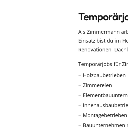
Temporärjo
Als Zimmermann arbei
Einsatz bist du im 
Renovationen, Dachk
Temporärjobs für Zim
Holzbaubetrieben
Zimmereien
Elementbauunter
Innenausbaubetri
Montagebetrieben
Bauunternehmen m