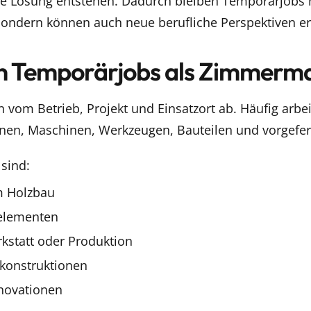
che Lösung entstehen. Dadurch bleiben Temporärjobs 
 sondern können auch neue berufliche Perspektiven er
n Temporärjobs als Zimmerm
vom Betrieb, Projekt und Einsatzort ab. Häufig arbei
änen, Maschinen, Werkzeugen, Bauteilen und vorgefer
 sind:
m Holzbau
elementen
kstatt oder Produktion
hkonstruktionen
novationen