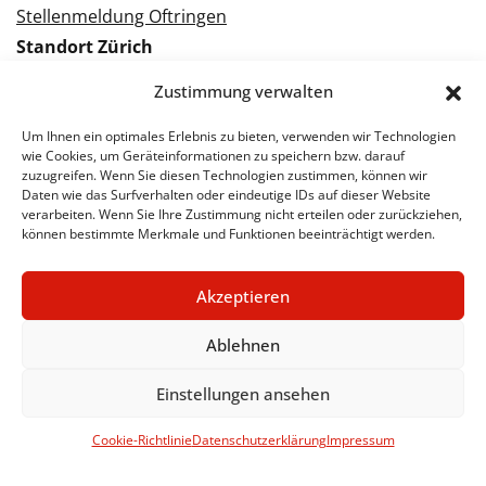
Stellenmeldung Oftringen
Standort Zürich
Tramstrasse 3
Zustimmung verwalten
8050 Zürich
Tel.: 043 288 38 88
Um Ihnen ein optimales Erlebnis zu bieten, verwenden wir Technologien
wie Cookies, um Geräteinformationen zu speichern bzw. darauf
Kontakt Zürich
zuzugreifen. Wenn Sie diesen Technologien zustimmen, können wir
Daten wie das Surfverhalten oder eindeutige IDs auf dieser Website
verarbeiten. Wenn Sie Ihre Zustimmung nicht erteilen oder zurückziehen,
Bewerbung Zürich
können bestimmte Merkmale und Funktionen beeinträchtigt werden.
Stellenmeldung Zürich
Akzeptieren
Ablehnen
© 2026 STA Jobs
Impressum
Datenschutzerklärung
Einstellungen ansehen
Cookie-Richtlinie
Datenschutzerklärung
Impressum