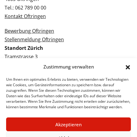
Tel.: 062 789 00 00
Kontakt Oftringen
Bewerbung Oftringen
Stellenmeldung Oftringen
Standort Zürich
Tramstrasse 3
8050 Zürich
Zustimmung verwalten
Tel.: 043 288 38 88
Um Ihnen ein optimales Erlebnis zu bieten, verwenden wir Technologien
Kontakt Zürich
wie Cookies, um Geräteinformationen zu speichern bzw. darauf
zuzugreifen. Wenn Sie diesen Technologien zustimmen, können wir
Daten wie das Surfverhalten oder eindeutige IDs auf dieser Website
Bewerbung Zürich
verarbeiten. Wenn Sie Ihre Zustimmung nicht erteilen oder zurückziehen,
Stellenmeldung Zürich
können bestimmte Merkmale und Funktionen beeinträchtigt werden.
Akzeptieren
© 2026 STA Jobs
Impressum
Datenschutzerklärung