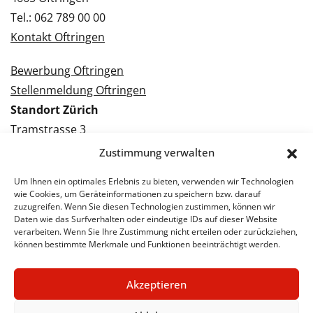
Tel.: 062 789 00 00
Kontakt Oftringen
Bewerbung Oftringen
Stellenmeldung Oftringen
Standort Zürich
Tramstrasse 3
8050 Zürich
Zustimmung verwalten
Tel.: 043 288 38 88
Um Ihnen ein optimales Erlebnis zu bieten, verwenden wir Technologien
Kontakt Zürich
wie Cookies, um Geräteinformationen zu speichern bzw. darauf
zuzugreifen. Wenn Sie diesen Technologien zustimmen, können wir
Daten wie das Surfverhalten oder eindeutige IDs auf dieser Website
Bewerbung Zürich
verarbeiten. Wenn Sie Ihre Zustimmung nicht erteilen oder zurückziehen,
Stellenmeldung Zürich
können bestimmte Merkmale und Funktionen beeinträchtigt werden.
Akzeptieren
© 2026 STA Jobs
Impressum
Datenschutzerklärung