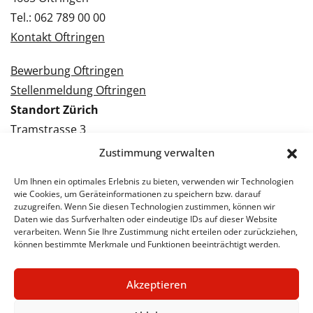
Tel.: 062 789 00 00
Kontakt Oftringen
Bewerbung Oftringen
Stellenmeldung Oftringen
Standort Zürich
Tramstrasse 3
8050 Zürich
Zustimmung verwalten
Tel.: 043 288 38 88
Um Ihnen ein optimales Erlebnis zu bieten, verwenden wir Technologien
Kontakt Zürich
wie Cookies, um Geräteinformationen zu speichern bzw. darauf
zuzugreifen. Wenn Sie diesen Technologien zustimmen, können wir
Daten wie das Surfverhalten oder eindeutige IDs auf dieser Website
Bewerbung Zürich
verarbeiten. Wenn Sie Ihre Zustimmung nicht erteilen oder zurückziehen,
Stellenmeldung Zürich
können bestimmte Merkmale und Funktionen beeinträchtigt werden.
Akzeptieren
© 2026 STA Jobs
Impressum
Datenschutzerklärung