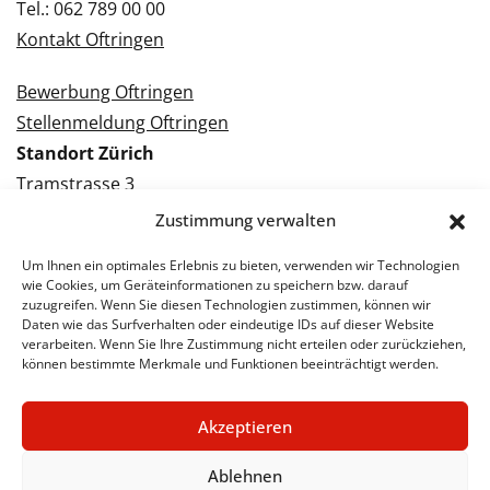
Tel.: 062 789 00 00
Kontakt Oftringen
Bewerbung Oftringen
Stellenmeldung Oftringen
Standort Zürich
Tramstrasse 3
8050 Zürich
Zustimmung verwalten
Tel.: 043 288 38 88
Um Ihnen ein optimales Erlebnis zu bieten, verwenden wir Technologien
Kontakt Zürich
wie Cookies, um Geräteinformationen zu speichern bzw. darauf
zuzugreifen. Wenn Sie diesen Technologien zustimmen, können wir
Daten wie das Surfverhalten oder eindeutige IDs auf dieser Website
Bewerbung Zürich
verarbeiten. Wenn Sie Ihre Zustimmung nicht erteilen oder zurückziehen,
Stellenmeldung Zürich
können bestimmte Merkmale und Funktionen beeinträchtigt werden.
Akzeptieren
© 2026 STA Jobs
Impressum
Datenschutzerklärung
Ablehnen