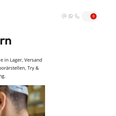
0
rn
e in Lager, Versand
orärstellen, Try &
ng.