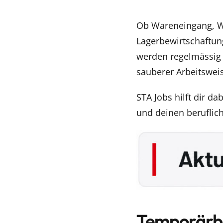
Ob Wareneingang, W
Lagerbewirtschaftung
werden regelmässig z
sauberer Arbeitswei
STA Jobs hilft dir da
und deinen beruflich
Temporärbür