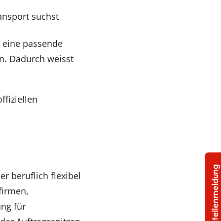
ansport suchst
n eine passende
en. Dadurch weisst
fiziellen
Stellenmeldung
 beruflich flexibel
firmen,
ng für