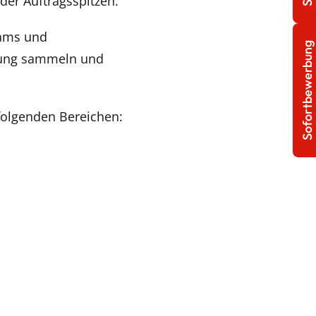
er Auftragsspitzen.
eams und
Sofortbewerbung
hrung sammeln und
 folgenden Bereichen: