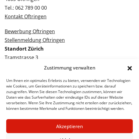
Tel.: 062 789 00 00
Kontakt Oftringen
Bewerbung Oftringen
Stellenmeldung Oftringen
Standort Zürich
Tramstrasse 3
8050 Zürich
Zustimmung verwalten
Tel.: 043 288 38 88
Um Ihnen ein optimales Erlebnis zu bieten, verwenden wir Technologien
Kontakt Zürich
wie Cookies, um Geräteinformationen zu speichern bzw. darauf
zuzugreifen. Wenn Sie diesen Technologien zustimmen, können wir
Daten wie das Surfverhalten oder eindeutige IDs auf dieser Website
Bewerbung Zürich
verarbeiten. Wenn Sie Ihre Zustimmung nicht erteilen oder zurückziehen,
Stellenmeldung Zürich
können bestimmte Merkmale und Funktionen beeinträchtigt werden.
Akzeptieren
© 2026 STA Jobs
Impressum
Datenschutzerklärung