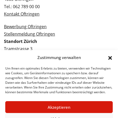
Tel.: 062 789 00 00
Kontakt Oftringen
Bewerbung Oftringen
Stellenmeldung Oftringen
Standort Zürich
Tramstrasse 3
8050 Zürich
Zustimmung verwalten
Tel.: 043 288 38 88
Um Ihnen ein optimales Erlebnis zu bieten, verwenden wir Technologien
Kontakt Zürich
wie Cookies, um Geräteinformationen zu speichern bzw. darauf
zuzugreifen. Wenn Sie diesen Technologien zustimmen, können wir
Daten wie das Surfverhalten oder eindeutige IDs auf dieser Website
Bewerbung Zürich
verarbeiten. Wenn Sie Ihre Zustimmung nicht erteilen oder zurückziehen,
Stellenmeldung Zürich
können bestimmte Merkmale und Funktionen beeinträchtigt werden.
Akzeptieren
© 2026 STA Jobs
Impressum
Datenschutzerklärung